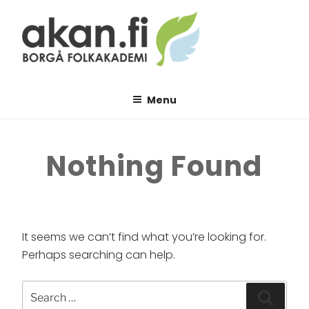
Skip
to
content
AKAN.FI
Borgå folkakademi
Menu
Nothing Found
It seems we can’t find what you’re looking for.
Perhaps searching can help.
Search
Searc
for: