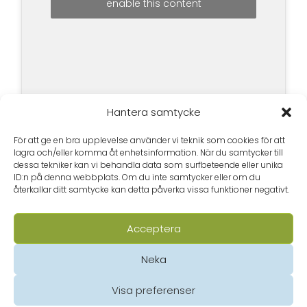
enable this content
Hantera samtycke
För att ge en bra upplevelse använder vi teknik som cookies för att
lagra och/eller komma åt enhetsinformation. När du samtycker till
dessa tekniker kan vi behandla data som surfbeteende eller unika
ID:n på denna webbplats. Om du inte samtycker eller om du
återkallar ditt samtycke kan detta påverka vissa funktioner negativt.
Acceptera
Neka
Visa preferenser
Privacy Statement (EU)
© Borgå folkakademi 2020