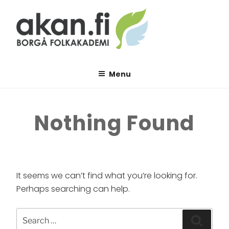
Skip
to
content
AKAN.FI
Borgå folkakademi
Menu
Nothing Found
It seems we can’t find what you’re looking for.
Perhaps searching can help.
Search
Searc
for: