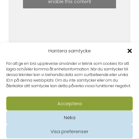
enable this content
Hantera samtycke
För att ge en bra upplevelse använder vi teknik som cookies för att
lagra och/eller komma åt enhetsinformation. När du samtycker till
dessa tekniker kan vi behandla data som surfbeteende eller unika
ID:n på denna webbplats. Om du inte samtycker eller om du
återkallar ditt samtycke kan detta påverka vissa funktioner negativt.
Acceptera
Neka
Visa preferenser
Privacy Statement (EU)
© Borgå folkakademi 2020