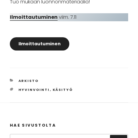
Tuo mukaan luonnonmateriaalia!
Ilmoittautuminen
viim. 7.11
Ilmoittautuminen
KATEGORIAT
ARKISTO
AVAINSANAT
HYVINVOINTI
,
KÄSITYÖ
HAE SIVUSTOLTA
Etsi: