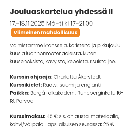
Jouluaskartelua yhdessä II
17.-18.11.2025 Må-ti kl 17-21.00
Viimeinen mahdollisuus
Valmistamme kransseja, koristeita ja pikkujoulu-
kuusia luonnonmateriaaleista, kuten
kuusenoksista, kävyistä, kepeistä, risuista jne.
Kurssin ohjaaja:
Charlotta Åkerstedt
Kurssikielet:
Ruotsi, suomi ja englanti
Paikka:
Borgå folkakademi, Runeberginkatu 16-
18, Porvoo
Kurssimaksu:
45 € sis. ohjausta, materiaalia,
kahvi/välipala. Lapsi aikuisen seurassa: 25 €