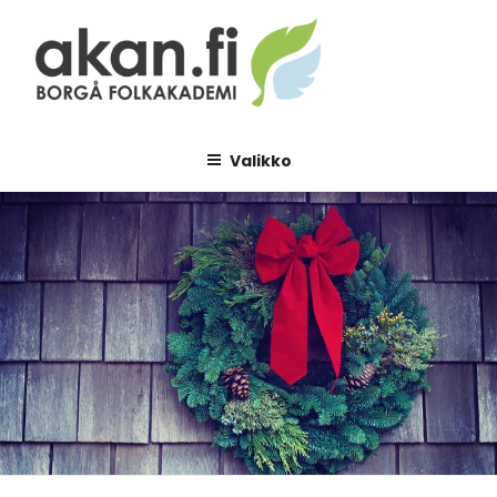
Siirry
sisältöön
AKAN.FI
Borgå folkakademi
Valikko