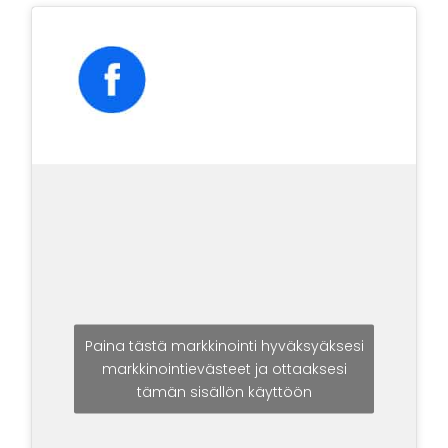
Paina tästä markkinointi hyväksyäksesi
markkinointievästeet ja ottaaksesi
tämän sisällön käyttöön