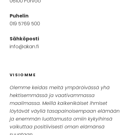
06100 Porvoo
Puhelin
019 5769 500
Sähköposti
info@akan.fi
VISIOMME
Olemme keidas meitä ympäröivässä yhä
hektisemmässä ja vaativammassa
maailmassa. Meillä kaikenikäiset ihmiset
löytävät väyliä tasapainoisempaan elämään
ja enemmän luottamusta omiin kykyihinsä
vaikuttaa positiivisesti oman elämänsä
suuntaan.