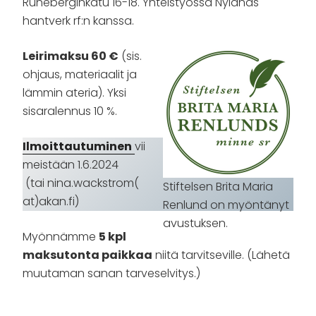
Runeberginkatu 16-18. Yhteistyössä Nylands
hantverk rf:n kanssa.
Leirimaksu 60 €
(sis.
ohjaus, materiaalit ja
lämmin ateria). Yksi
sisaralennus 10 %.
Ilmoittautuminen
vii
meistään 1.6.2024
(tai nina.wackstrom(
Stiftelsen Brita Maria
at)akan.fi)
Renlund on myöntänyt
avustuksen.
Myönnämme
5 kpl
maksutonta paikkaa
niitä tarvitseville. (Lähetä
muutaman sanan tarveselvitys.)