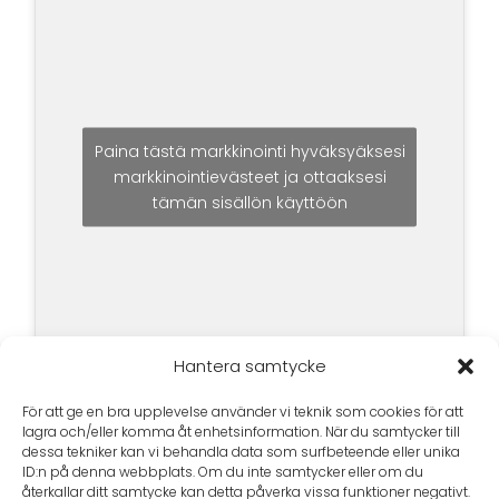
Paina tästä markkinointi hyväksyäksesi
markkinointievästeet ja ottaaksesi
tämän sisällön käyttöön
Hantera samtycke
För att ge en bra upplevelse använder vi teknik som cookies för att
lagra och/eller komma åt enhetsinformation. När du samtycker till
dessa tekniker kan vi behandla data som surfbeteende eller unika
ID:n på denna webbplats. Om du inte samtycker eller om du
återkallar ditt samtycke kan detta påverka vissa funktioner negativt.