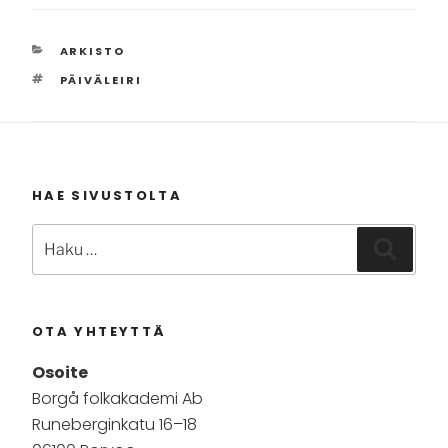
KATEGORIAT
ARKISTO
AVAINSANAT
PÄIVÄLEIRI
HAE SIVUSTOLTA
Etsi:
Haku
OTA YHTEYTTÄ
Osoite
Borgå folkakademi Ab
Runeberginkatu 16–18