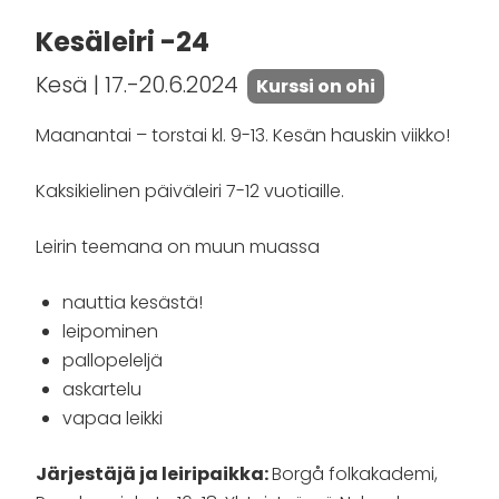
Kesäleiri -24
Kesä | 17.-20.6.2024
Kurssi on ohi
Maanantai – torstai kl. 9-13. Kesän hauskin viikko!
Kaksikielinen päiväleiri 7-12 vuotiaille.
Leirin teemana on muun muassa
nauttia kesästä!
leipominen
pallopeleljä
askartelu
vapaa leikki
Järjestäjä ja leiripaikka:
Borgå folkakademi,