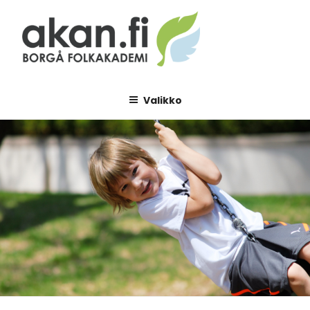
Siirry
sisältöön
AKAN.FI
Borgå folkakademi
Valikko