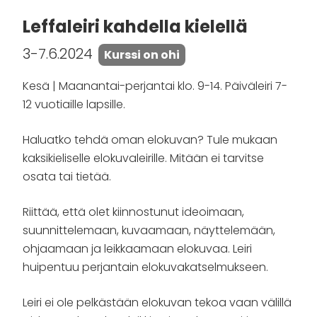
Leffaleiri kahdella kielellä
3-7.6.2024
Kurssi on ohi
Kesä | Maanantai-perjantai klo. 9-14. Päiväleiri 7-
12 vuotiaille lapsille.
Haluatko tehdä oman elokuvan? Tule mukaan
kaksikieliselle elokuvaleirille. Mitään ei tarvitse
osata tai tietää.
Riittää, että olet kiinnostunut ideoimaan,
suunnittelemaan, kuvaamaan, näyttelemään,
ohjaamaan ja leikkaamaan elokuvaa. Leiri
huipentuu perjantain elokuvakatselmukseen.
Leiri ei ole pelkästään elokuvan tekoa vaan välillä