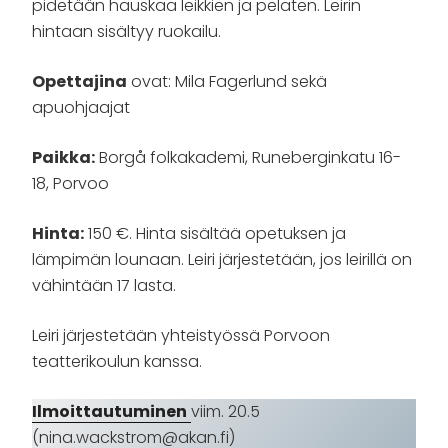
pidetään hauskaa leikkien ja pelaten. Leirin
hintaan sisältyy ruokailu.
Opettajina
ovat: Mila Fagerlund sekä
apuohjaajat
Paikka:
Borgå folkakademi, Runeberginkatu 16-
18, Porvoo
Hinta:
150 €. Hinta sisältää opetuksen ja
lämpimän lounaan. Leiri järjestetään, jos leirillä on
vähintään 17 lasta.
Leiri järjestetään yhteistyössä Porvoon
teatterikoulun kanssa.
Ilmoittautuminen
viim. 20.5
(nina.wackstrom@akan.fi)