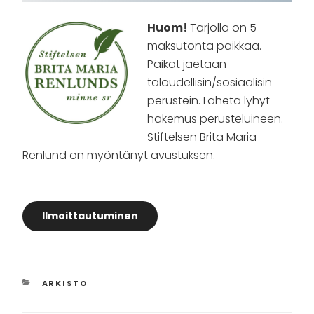
Huom!
Tarjolla on 5
maksutonta paikkaa.
Paikat jaetaan
taloudellisin/sosiaalisin
perustein. Lähetä lyhyt
hakemus perusteluineen.
Stiftelsen Brita Maria
Renlund on myöntänyt avustuksen.
Ilmoittautuminen
KATEGORIAT
ARKISTO