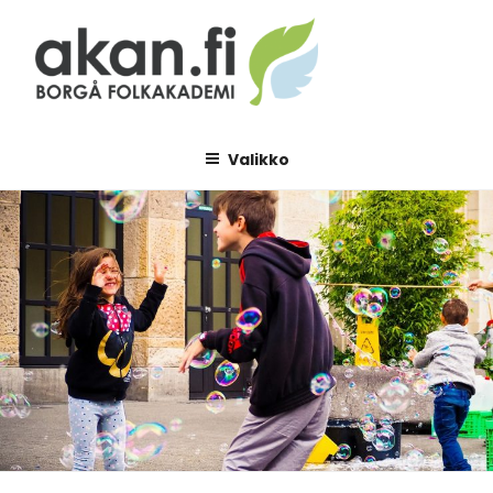
Siirry
sisältöön
AKAN.FI
Borgå folkakademi
Valikko