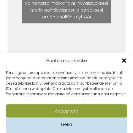
Paina tästä markkinointi hyväksyäksesi
markkinointievästeet ja ottaaksesi
tämän sisällön käyttöön
Hantera samtycke
För att ge en bra upplevelse använder vi teknik som cookies för att
lagra och/eller komma åt enhetsinformation. När du samtycker till
dessa tekniker kan vi behandla data som surfbeteende eller unika
ID:n på denna webbplats. Om du inte samtycker eller om du
återkallar ditt samtycke kan detta påverka vissa funktioner negativt.
Acceptera
Neka