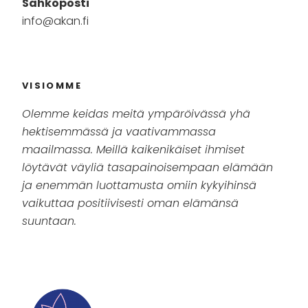
Sähköposti
info@akan.fi
VISIOMME
Olemme keidas meitä ympäröivässä yhä
hektisemmässä ja vaativammassa
maailmassa. Meillä kaikenikäiset ihmiset
löytävät väyliä tasapainoisempaan elämään
ja enemmän luottamusta omiin kykyihinsä
vaikuttaa positiivisesti oman elämänsä
suuntaan.