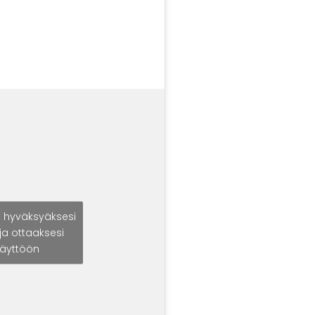
i hyväksyäksesi
ja ottaaksesi
käyttöön