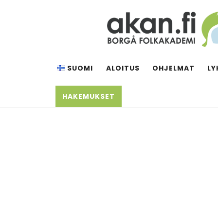
Siirry
sisältöön
AKAN.FI
Borgå folkakademi
SUOMI
ALOITUS
OHJELMAT
LY
HAKEMUKSET