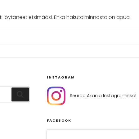
i löytäneet etsimääsi. Ehkä hakutoiminnosta on apua.
INSTAGRAM
Haku
Seuraa Akania Instagramissa!
FACEBOOK