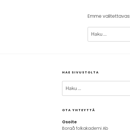
Emme valitettavast
Etsi:
HAE SIVUSTOLTA
Etsi:
OTA YHTEYTTÄ
Osoite
Borgå folkakademi Ab