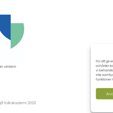
För att ge 
och/eller k
an vintern
vi behandl
inte samtyc
funktioner 
Acc
gå folkakademi 2020