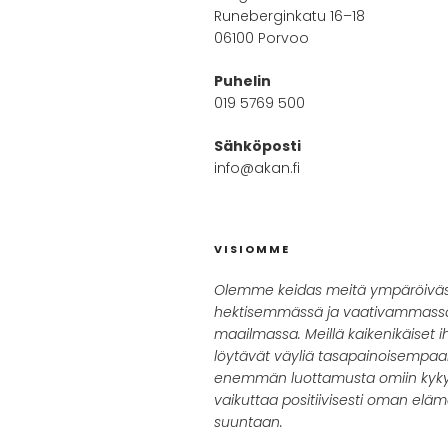
Runeberginkatu 16–18
06100 Porvoo
Puhelin
019 5769 500
Sähköposti
info@akan.fi
VISIOMME
Olemme keidas meitä ympäröivä
hektisemmässä ja vaativammass
maailmassa. Meillä kaikenikäiset i
löytävät väyliä tasapainoisempa
enemmän luottamusta omiin kyky
vaikuttaa positiivisesti oman elä
suuntaan.