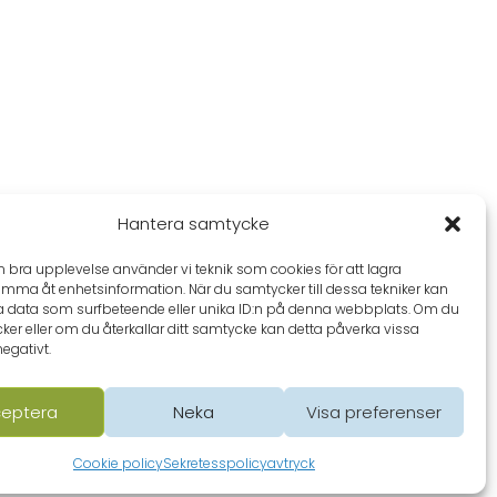
Hantera samtycke
en bra upplevelse använder vi teknik som cookies för att lagra
omma åt enhetsinformation. När du samtycker till dessa tekniker kan
a data som surfbeteende eller unika ID:n på denna webbplats. Om du
ker eller om du återkallar ditt samtycke kan detta påverka vissa
negativt.
eptera
Neka
Visa preferenser
Cookie policy
Sekretesspolicy
avtryck