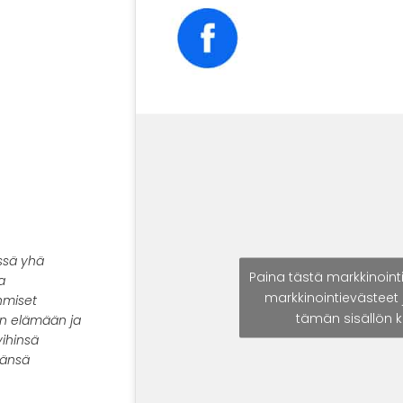
ssä yhä
Paina tästä markkinoint
a
markkinointievästeet 
hmiset
tämän sisällön 
an elämään ja
ihinsä
mänsä