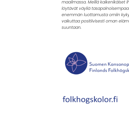
maailmassa. Meillä kaikenikäiset i
löytävät väyliä tasapainoisempa
enemmän luottamusta omiin kyky
vaikuttaa positiivisesti oman elä
suuntaan.