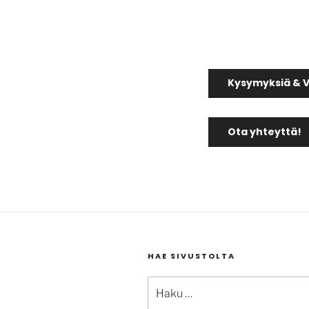
Kysymyksiä & 
Ota yhteyttä!
HAE SIVUSTOLTA
Etsi: