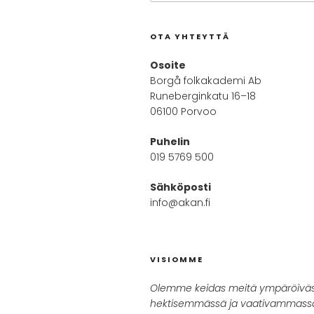
OTA YHTEYTTÄ
Osoite
Borgå folkakademi Ab
Runeberginkatu 16–18
06100 Porvoo
Puhelin
019 5769 500
Sähköposti
info@akan.fi
VISIOMME
Olemme keidas meitä ympäröivä
hektisemmässä ja vaativammass