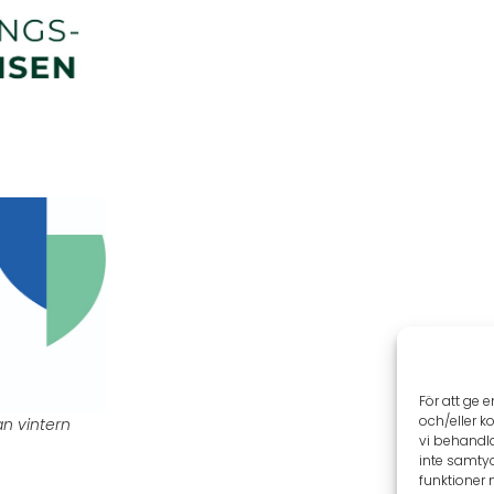
För att ge 
och/eller k
an vintern
vi behandl
inte samtyc
funktioner 