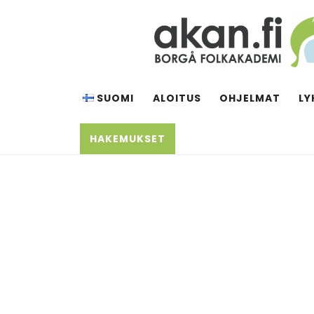
Siirry
sisältöön
AKAN.FI
Borgå folkakademi
SUOMI
ALOITUS
OHJELMAT
LY
HAKEMUKSET