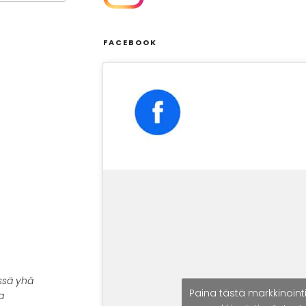
FACEBOOK
ssä yhä
Paina tästä markkinoint
a