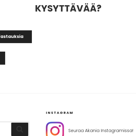
KYSYTTÄVÄÄ?
Vastauksia
INSTAGRAM
Haku
Seuraa Akania Instagramissa!