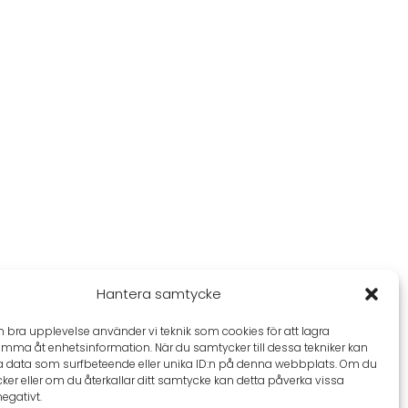
Hantera samtycke
en bra upplevelse använder vi teknik som cookies för att lagra
omma åt enhetsinformation. När du samtycker till dessa tekniker kan
a data som surfbeteende eller unika ID:n på denna webbplats. Om du
ker eller om du återkallar ditt samtycke kan detta påverka vissa
negativt.