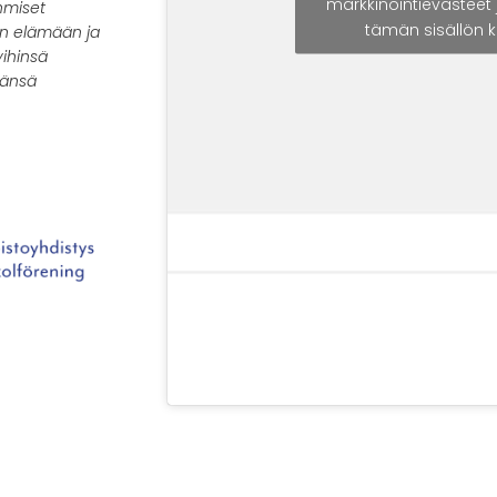
markkinointievästeet 
hmiset
tämän sisällön 
an elämään ja
ihinsä
mänsä