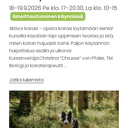
18-19.9.2026 Pe klo. 17-20.30, La klo. 10-15
Ilmoittautuminen käynnissä
Aktivoi koirasi – opeta koirasi löytämään sieniä!
Kurssilla käydään läpi oppimisen teoriaa ja sitä,
miten koiran hajuaisti toimii. Paljon käytännön
harjoittelua sisällä ja ulkona!
Kurssinvetäjä:Christina ”Chrusse” von Pfaler, TM
Biologi ja koiraterapeutti …
”Opeta
Jatka lukemista
koirasi
löytämään
kantarelleja”