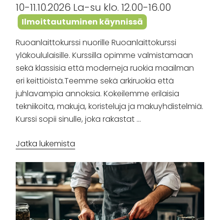
10-11.10.2026 La-su klo. 12.00-16.00
Ilmoittautuminen käynnissä
Ruoanlaittokurssi nuorille Ruoanlaittokurssi
yläkoululaisille. Kurssilla opimme valmistamaan
sekä klassisia että moderneja ruokia maailman
eri keittiöistä.Teemme sekä arkiruokia että
juhlavampia annoksia. Kokeilemme erilaisia
tekniikoita, makuja, koristeluja ja makuyhdistelmiä.
Kurssi sopii sinulle, joka rakastat …
”Yes
Jatka lukemista
Chef!
–
kokkaa
kuin
ammattilainen”