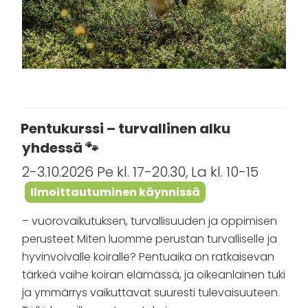
Pentukurssi – turvallinen alku
yhdessä 🐾
2-3.10.2026 Pe kl. 17-20.30, La kl. 10-15
Ilmoittautuminen käynnissä
– vuorovaikutuksen, turvallisuuden ja oppimisen
perusteet Miten luomme perustan turvalliselle ja
hyvinvoivalle koiralle? Pentuaika on ratkaisevan
tärkeä vaihe koiran elämässä, ja oikeanlainen tuki
ja ymmärrys vaikuttavat suuresti tulevaisuuteen.