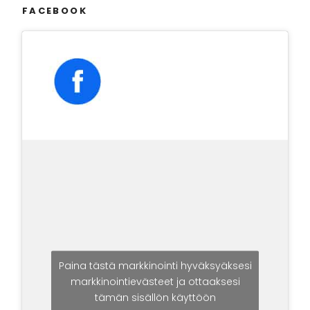
FACEBOOK
Paina tästä markkinointi hyväksyäksesi
markkinointievästeet ja ottaaksesi
tämän sisällön käyttöön