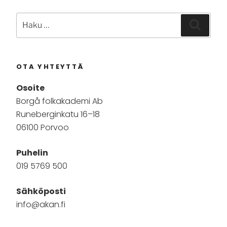
Etsi:
Haku
OTA YHTEYTTÄ
Osoite
Borgå folkakademi Ab
Runeberginkatu 16–18
06100 Porvoo
Puhelin
019 5769 500
Sähköposti
info@akan.fi