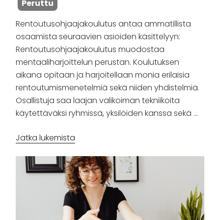
Peruttu
Rentoutusohjaajakoulutus antaa ammatillista
osaamista seuraavien asioiden käsittelyyn:
Rentoutusohjaajakoulutus muodostaa
mentaaliharjoittelun perustan. Koulutuksen
aikana opitaan ja harjoitellaan monia erilaisia
rentoutumismenetelmiä sekä niiden yhdistelmiä.
Osallistuja saa laajan valikoiman tekniikoita
käytettäväksi ryhmissä, yksilöiden kanssa sekä …
”Rentoutusvalmentajan
Jatka lukemista
koulutus
(Mental
Training
I)”