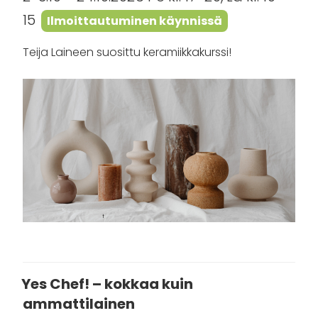
15
Ilmoittautuminen käynnissä
Teija Laineen suosittu keramiikkakurssi!
Yes Chef! – kokkaa kuin
ammattilainen