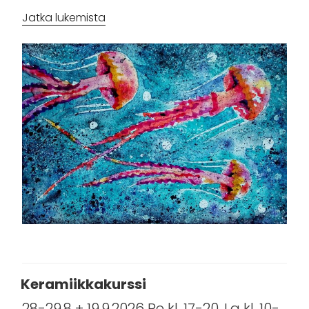
”Vedenalainen
Jatka lukemista
maailma:
kaksikielinen
taidekurssi”
Keramiikkakurssi
28-29.8 + 19.9.2026 Pe kl. 17-20, La kl. 10-