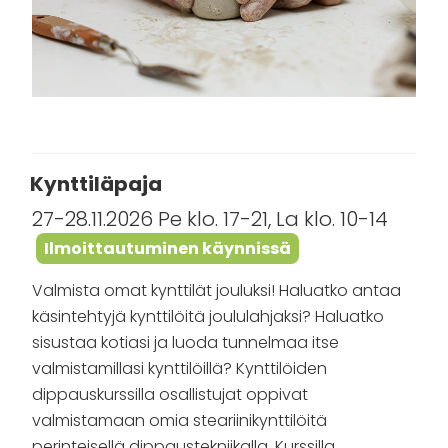
Kynttiläpaja
27-28.11.2026 Pe klo. 17-21, La klo. 10-14
Ilmoittautuminen käynnissä
Valmista omat kynttilät jouluksi! Haluatko antaa
käsintehtyjä kynttilöitä joululahjaksi? Haluatko
sisustaa kotiasi ja luoda tunnelmaa itse
valmistamillasi kynttilöillä? Kynttilöiden
dippauskurssilla osallistujat oppivat
valmistamaan omia steariinikynttilöitä
perinteisellä dippaustekniikalla. Kurssilla