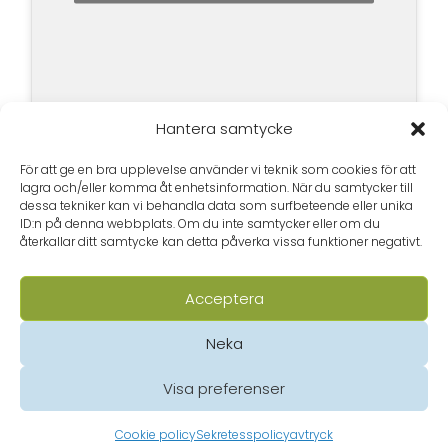
Hantera samtycke
För att ge en bra upplevelse använder vi teknik som cookies för att
lagra och/eller komma åt enhetsinformation. När du samtycker till
dessa tekniker kan vi behandla data som surfbeteende eller unika
ID:n på denna webbplats. Om du inte samtycker eller om du
återkallar ditt samtycke kan detta påverka vissa funktioner negativt.
Acceptera
Neka
Visa preferenser
Tietosuojalausunto (EU)
© Borgå folkakademi 2020
Cookie policy
Sekretesspolicy
avtryck