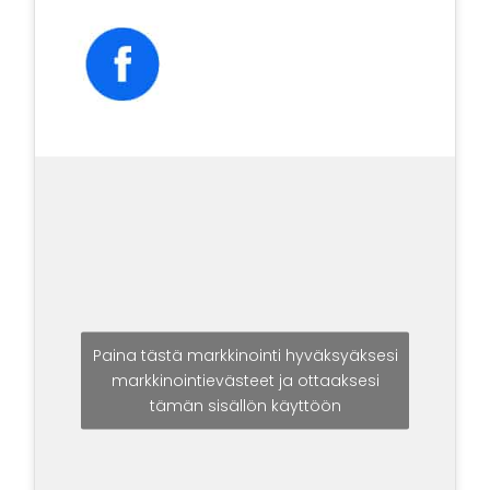
Paina tästä markkinointi hyväksyäksesi
markkinointievästeet ja ottaaksesi
tämän sisällön käyttöön