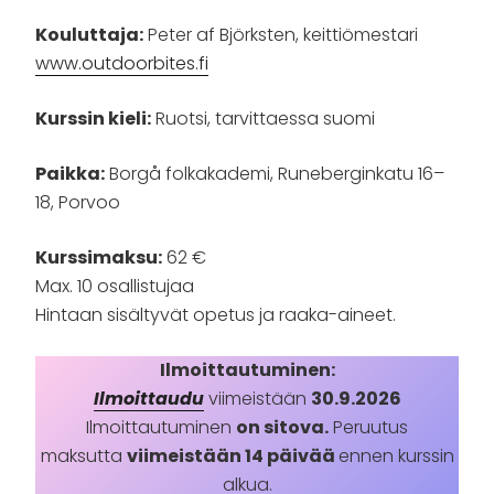
Kouluttaja:
Peter af Björksten, keittiömestari
www.outdoorbites.fi
Kurssin kieli:
Ruotsi, tarvittaessa suomi
Paikka:
Borgå folkakademi, Runeberginkatu 16–
18, Porvoo
Kurssimaksu:
62 €
Max. 10 osallistujaa
Hintaan sisältyvät opetus ja raaka-aineet.
Ilmoittautuminen:
Ilmoittaudu
viimeistään
30.9.2026
Ilmoittautuminen
on sitova.
Peruutus
maksutta
viimeistään 14 päivää
ennen kurssin
alkua.