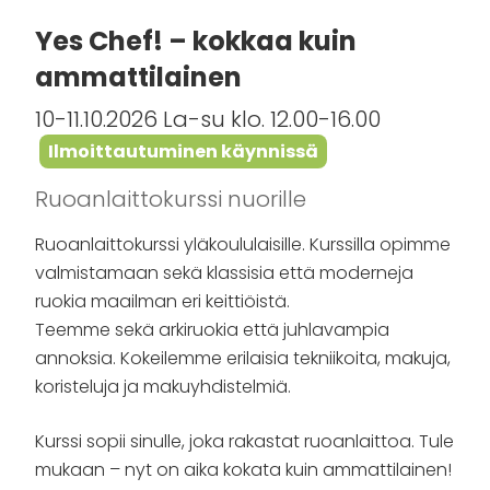
Yes Chef! – kokkaa kuin
ammattilainen
10-11.10.2026 La-su klo. 12.00-16.00
Ilmoittautuminen käynnissä
Ruoanlaittokurssi nuorille
Ruoanlaittokurssi yläkoululaisille. Kurssilla opimme
valmistamaan sekä klassisia että moderneja
ruokia maailman eri keittiöistä.
Teemme sekä arkiruokia että juhlavampia
annoksia. Kokeilemme erilaisia tekniikoita, makuja,
koristeluja ja makuyhdistelmiä.
Kurssi sopii sinulle, joka rakastat ruoanlaittoa. Tule
mukaan – nyt on aika kokata kuin ammattilainen!