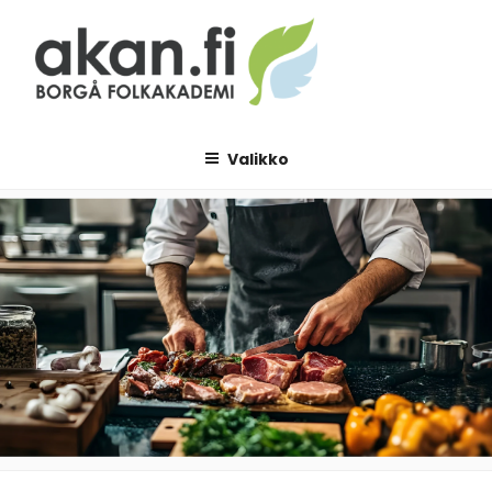
Siirry
sisältöön
AKAN.FI
Borgå folkakademi
Valikko