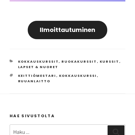
Ilmoittautuminen
KATEGORIAT
KOKKAUSKURSSIT, RUOKAKURSSIT
,
KURSSIT
,
LAPSET & NUORET
AVAINSANAT
KEITTIÖMESTARI
,
KOKKAUSKURSSI
,
RUUANLAITTO
HAE SIVUSTOLTA
Etsi:
Haku