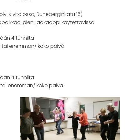
iholvi Kivitalossa, Runeberginkatu 16)
paikkaa, pieni jääkaappi käytettävissä
tään 4 tunnilta
ta tai enemmän/ koko päivä
tään 4 tunnilta
a tai enemmän/ koko päivä