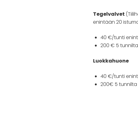
Tegelvalvet
(Tiil
enintään 20 istuma
40 €/tunti enin
200 € 5 tunnil
Luokkahuone
40 €/tunti enin
200€ 5 tunnilt