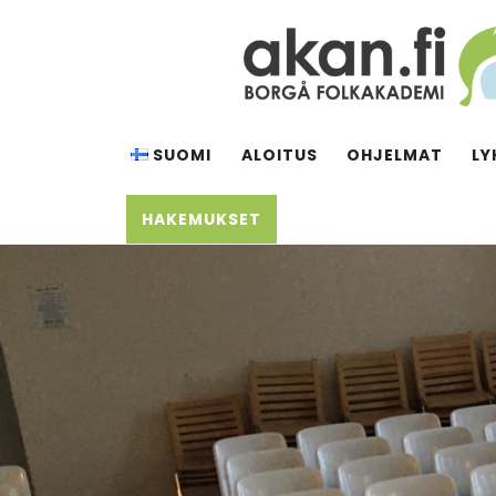
Siirry
sisältöön
AKAN.FI
Borgå folkakademi
SUOMI
ALOITUS
OHJELMAT
LY
HAKEMUKSET