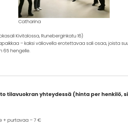
Catharina
kasali Kivitalossa, Runeberginkatu 16)
paikkaa – kaksi väliovella erotettavaa sali osaa, joista s
n 65 hengelle.
to
tilavuokran yhteydessä
(hinta per henkilö, si
ee + purtavaa – 7 €