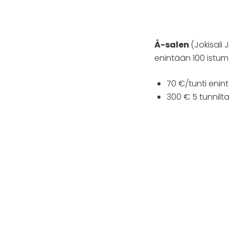
Å-salen
(Jokisali 
enintään 100 istu
70 €/tunti enin
300 € 5 tunnil