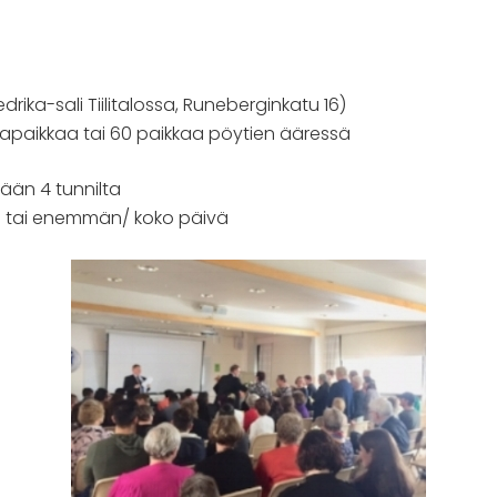
edrika-sali Tiilitalossa, Runeberginkatu 16)
apaikkaa tai 60 paikkaa pöytien ääressä
tään 4 tunnilta
ta tai enemmän/ koko päivä