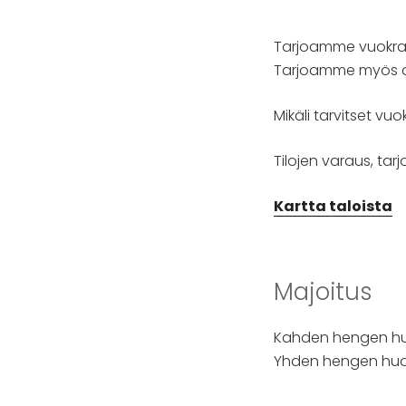
Tarjoamme vuokralle
Tarjoamme myös aam
Mikäli tarvitset vu
Tilojen varaus, tar
Kartta taloista
Majoitus
Kahden hengen huon
Yhden hengen huone