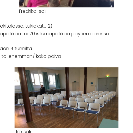
Fredrika-sali
Jokitalossa, Lukiokatu 2)
mapaikkaa tai 70 istumapaikkaa pöytien ääressä
tään 4 tunnilta
ta tai enemmän/ koko päivä
Jokisali