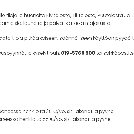
 tiloja ja huoneita Kivitalosta, Tiilitalosta, Puutalosta Ja J
iaisia, lounaita ja päivällisiä sekä majoitusta.
okrata tiloja pitkäaikaiseen, säännölliseen käyttöön pyydä t
jouspyynnöt ja kyselyt puh.
019-5769 500
tai sähköpostit
eessa henkilöltä 35 €/yö, sis. lakanat ja pyyhe
essa henkilöltä 55 €/yö, sis. lakanat ja pyyhe