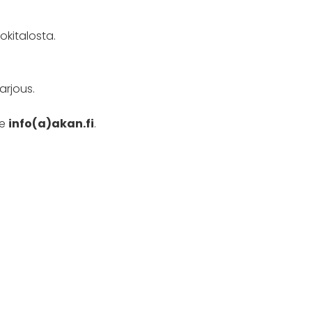
okitalosta.
arjous.
se
info(a)akan.fi
.