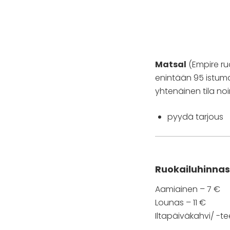
Matsal
(Empire ruo
enintään 95 istuma
yhtenäinen tila noi
pyydä tarjous
Ruokailuhinnas
Aamiainen – 7 €
Lounas – 11 €
Iltapäiväkahvi/ -t