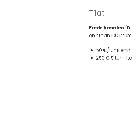
Tilat
Fredrikasalen
(Fr
enintään 100 istum
50 €/tunti enin
250 € 5 tunnil