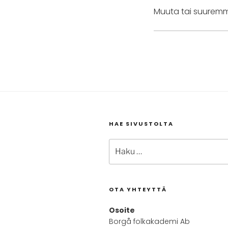
Muuta tai suuremm
HAE SIVUSTOLTA
Etsi:
OTA YHTEYTTÄ
Osoite
Borgå folkakademi Ab