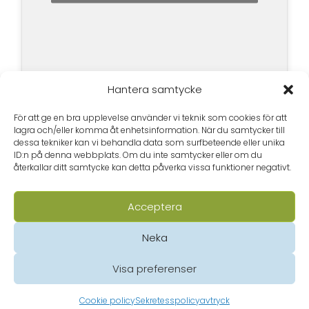
Hantera samtycke
För att ge en bra upplevelse använder vi teknik som cookies för att
lagra och/eller komma åt enhetsinformation. När du samtycker till
dessa tekniker kan vi behandla data som surfbeteende eller unika
ID:n på denna webbplats. Om du inte samtycker eller om du
återkallar ditt samtycke kan detta påverka vissa funktioner negativt.
Acceptera
Neka
Visa preferenser
Tietosuojalausunto (EU)
© Borgå folkakademi 2020
Cookie policy
Sekretesspolicy
avtryck