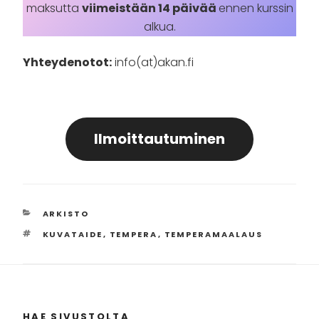
maksutta
viimeistään 14 päivää
ennen kurssin
alkua.
Yhteydenotot:
info(at)akan.fi
Ilmoittautuminen
KATEGORIAT
ARKISTO
AVAINSANAT
KUVATAIDE
,
TEMPERA
,
TEMPERAMAALAUS
HAE SIVUSTOLTA