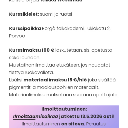
Kurssikielet:
suomi ja ruotsi
Kurssipaikka
Borgå folkakademi, Lukiokatu 2,
Porvoo
Kurssimaksu 100 €
laskutetaan, sis. opetusta
sekä lounaan.
Muistathan ilmoittaa etukäteen, jos noudatat
tiettyä ruokavaliota.
Lisäksi
materiaalimaksu 15 €/hlö
joka sisältää
pigmentit ja maalauspohjien materiaalit.
Materiaalimaksu maksetaan suoraan opettajalle.
Ilmoittautuminen:
Ilmoittau
misaikaa
jatkettu 13.5.2026 asti!
Ilmoittautuminen
on sitova.
Peruutus