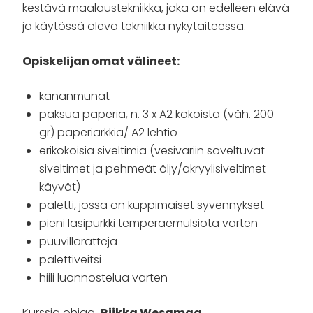
kestävä maalaustekniikka, joka on edelleen elävä
ja käytössä oleva tekniikka nykytaiteessa.
Opiskelijan omat välineet:
kananmunat
paksua paperia, n. 3 x A2 kokoista (väh. 200
gr) paperiarkkia/ A2 lehtiö
erikokoisia siveltimiä (vesiväriin soveltuvat
siveltimet ja pehmeät öljy/akryylisiveltimet
käyvät)
paletti, jossa on kuppimaiset syvennykset
pieni lasipurkki temperaemulsiota varten
puuvillarättejä
palettiveitsi
hiili luonnostelua varten
Kurssia ohjaa
Riikka Wesamaa