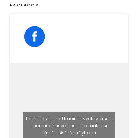
FACEBOOK
Paina tästä markkinointi hyväksyäksesi
markkinointievästeet ja ottaaksesi
tämän sisällön käyttöön