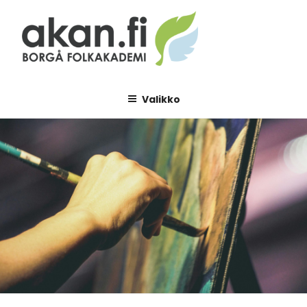
Siirry
sisältöön
AKAN.FI
Borgå folkakademi
Valikko