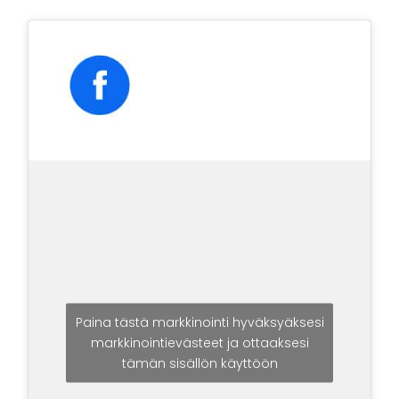
Paina tästä markkinointi hyväksyäksesi
markkinointievästeet ja ottaaksesi
tämän sisällön käyttöön