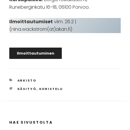
Runeberginkatu 16-18, 06100 Porvoo.
Ilmoittautumiset
viim. 26.2 |
(nina.wackstrom(at)akan.fi)
Ilmoittautuminen
KATEGORIAT
ARKISTO
AVAINSANAT
KÄSITYÖ
,
KORISTELU
HAE SIVUSTOLTA