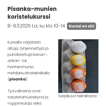
Pisanka-munien
koristelukurssi
8-9.3.2025 La, su klo 10-14
Kurssi on ohi
Kurssilla värjätään
aitoja, tyhjennettyjä ja
puhdistettuja kanan-,
ankan- tai
hanhenmunia
mehiläisvahatekniikalla
(
pisanka
).
Työvälineinä ovat
Sarjakuva tekniikasta
tasaterämustekynä ja
nuppineuloja sekä