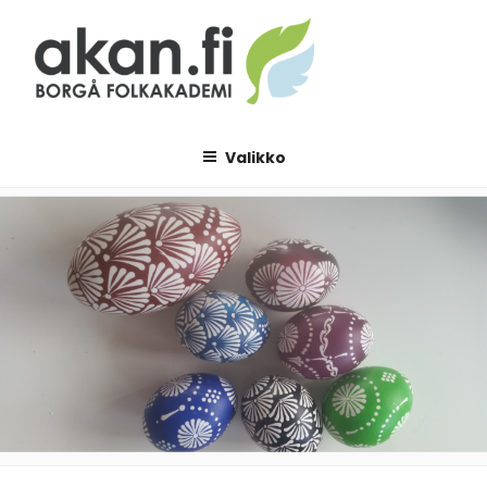
Siirry
sisältöön
AKAN.FI
Borgå folkakademi
Valikko