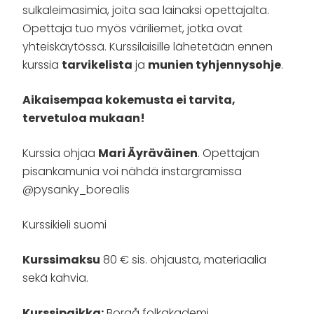
sulkaleimasimia, joita saa lainaksi opettajalta.
Opettaja tuo myös väriliemet, jotka ovat
yhteiskäytössä. Kurssilaisille lähetetään ennen
kurssia
tarvikelista
ja
munien tyhjennysohje
.
Aikaisempaa kokemusta ei tarvita,
tervetuloa mukaan!
Kurssia ohjaa
Mari Äyräväinen
. Opettajan
pisankamunia voi nähdä instargramissa
@pysanky_borealis
Kurssikieli suomi
Kurssimaksu
80 € sis. ohjausta, materiaalia
sekä kahvia.
Kurssipaikka:
Borgå folkakademi,