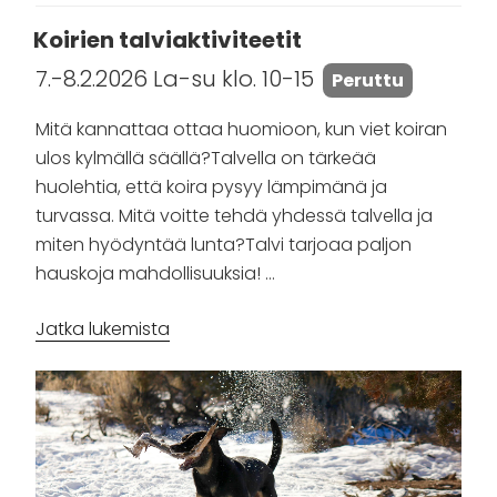
Koirien talviaktiviteetit
7.-8.2.2026 La-su klo. 10-15
Peruttu
Mitä kannattaa ottaa huomioon, kun viet koiran
ulos kylmällä säällä?Talvella on tärkeää
huolehtia, että koira pysyy lämpimänä ja
turvassa. Mitä voitte tehdä yhdessä talvella ja
miten hyödyntää lunta?Talvi tarjoaa paljon
hauskoja mahdollisuuksia! …
”Koirien
Jatka lukemista
talviaktiviteetit”