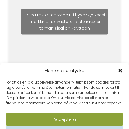
Paina tästä markkinointi hyväksyäksesi
markkinointievästeet ja ottaaksesi
tämän sisällön käyttöön
Hantera samtycke
För att ge en bra upplevelse använder vi teknik som cookies för att
lagra och/eller komma åt enhetsinformation. När du samtycker till
dessa tekniker kan vi behandla data som surfbeteende eller unika
ID:n på denna webbplats. Om du inte samtycker eller om du
återkallar ditt samtycke kan detta påverka vissa funktioner negativt.
Acceptera