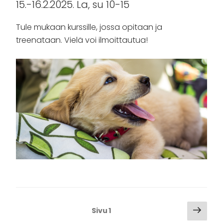
15.-16.2.2025. La, su 10-15
Tule mukaan kurssille, jossa opitaan ja
treenataan. Vielä voi ilmoittautua!
Artikkelien
Seur
Sivu
1
sivu
sivutus