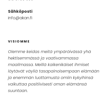
Sähköposti
info@akan.fi
VISIOMME
Olemme keidas meitä ympäröivässä yhä
hektisemmässä ja vaativammassa
maailmassa. Meillä kaikenikäiset ihmiset
löytävät väyliä tasapainoisempaan elämään
ja enemmän luottamusta omiin kykyihinsä
vaikuttaa positiivisesti oman elämänsä
suuntaan.