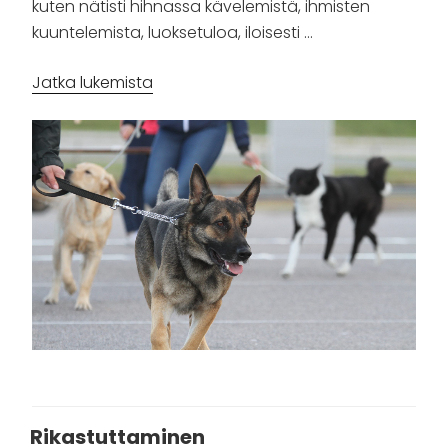
kuten nätisti hihnassa kävelemistä, ihmisten
kuuntelemista, luoksetuloa, iloisesti …
”Arkitottelevaisuuskurssi”
Jatka lukemista
Rikastuttaminen