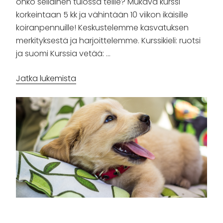
onko sellainen tulossa teille? Mukava kurssi
korkeintaan 5 kk ja vähintään 10 viikon ikäisille
koiranpennuille! Keskustelemme kasvatuksen
merkityksestä ja harjoittelemme. Kurssikieli: ruotsi
ja suomi Kurssia vetää: …
”Pentukurssi”
Jatka lukemista