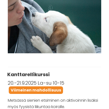
turvallinen
alku
yhdessä
🐾”
Kanttarellikurssi
20.-21.9.2025 La-su 10-15
Viimeinen mahdollisuus
Metsässä sienien etsiminen on aktivoinnin lisäksi
myös fyysistä liikuntaa koiralle.