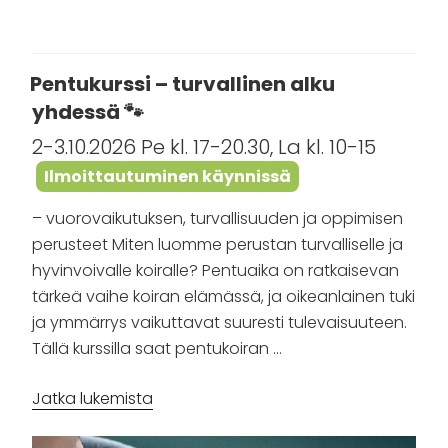
Pentukurssi – turvallinen alku
yhdessä 🐾
2-3.10.2026 Pe kl. 17-20.30, La kl. 10-15
Ilmoittautuminen käynnissä
– vuorovaikutuksen, turvallisuuden ja oppimisen
perusteet Miten luomme perustan turvalliselle ja
hyvinvoivalle koiralle? Pentuaika on ratkaisevan
tärkeä vaihe koiran elämässä, ja oikeanlainen tuki
ja ymmärrys vaikuttavat suuresti tulevaisuuteen.
Tällä kurssilla saat pentukoiran …
”Pentukurssi
Jatka lukemista
–