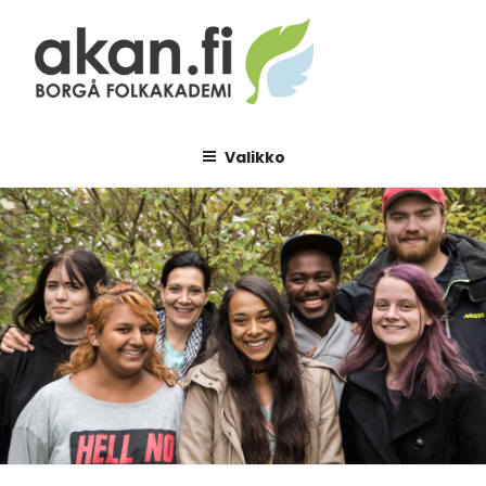
Siirry
sisältöön
AKAN.FI
Borgå folkakademi
Valikko