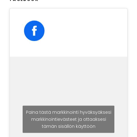
Paina tästä markkinointi hyväksyäksesi
markkinointievästeet ja ottaaksesi
tämän sisällön käyttöön