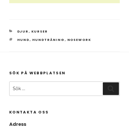
KATEGORIER
DJUR
,
KURSER
TAGGAR
HUND
,
HUNDTRÄNING
,
NOSEWORK
SÖK PÅ WEBBPLATSEN
Sök
Sök
efter:
KONTAKTA OSS
Adress