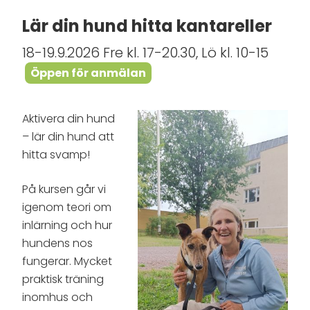
Lär din hund hitta kantareller
18-19.9.2026 Fre kl. 17-20.30, Lö kl. 10-15
Öppen för anmälan
Aktivera din hund
– lär din hund att
hitta svamp!
På kursen går vi
igenom teori om
inlärning och hur
hundens nos
fungerar. Mycket
praktisk träning
inomhus och