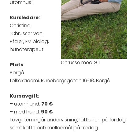
utomhus!
Kursledare:
Christina
”Chrusse” von
Pfaler, FM biolog,
hundterapeut
Chrusse med Gili
Plats:
Borgå
folkakademi, Runebergsgatan 16-18, Borgå
Kursavgift:
– utan hund:
70 €
– med hund:
90 €
I avgiften ingår undervisning, lättlunch på lördag
samt kaffe och mellanmål på fredag.