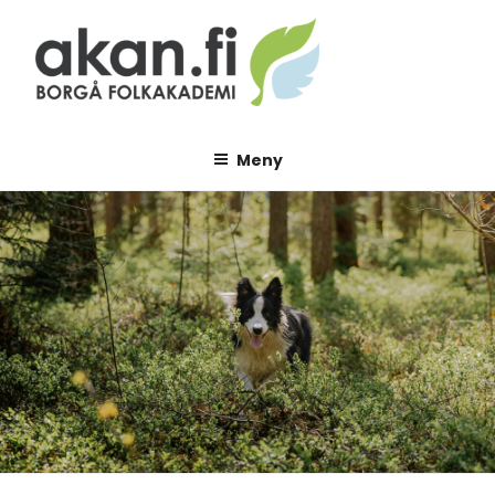
Hoppa
till
innehåll
AKAN.FI
Borgå folkakademi
Meny