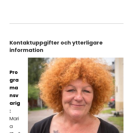
Kontaktuppgifter och ytterligare
information
Pro
gra
ma
nsv
arig
:
Mari
a