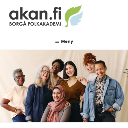
Hoppa
till
innehåll
AKAN.FI
Borgå folkakademi
Meny