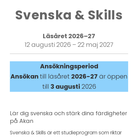
Svenska & Skills
Läsåret 2026–27
12 augusti 2026 – 22 maj 2027
Ansökningsperiod
Ansökan
till läsåret
2026-27
är öppen
till
3 augusti
2026
Lär dig svenska och stärk dina färdigheter
på Akan
Svenska & Skills är ett studieprogram som riktar