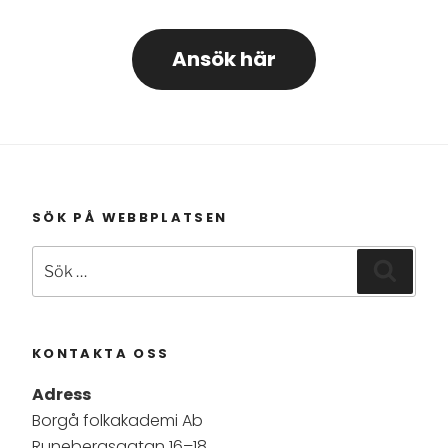
Ansök här
SÖK PÅ WEBBPLATSEN
Sök
Sök
efter:
KONTAKTA OSS
Adress
Borgå folkakademi Ab
Runebergsgatan 16–18