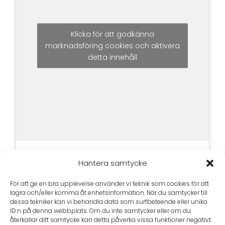
Klicka för att godkänna
marknadsföring cookies och aktivera
detta innehåll
Hantera samtycke
För att ge en bra upplevelse använder vi teknik som cookies för att
lagra och/eller komma åt enhetsinformation. När du samtycker till
dessa tekniker kan vi behandla data som surfbeteende eller unika
ID:n på denna webbplats. Om du inte samtycker eller om du
återkallar ditt samtycke kan detta påverka vissa funktioner negativt.