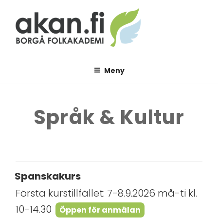
Hoppa
till
innehåll
AKAN.FI
Borgå folkakademi
Meny
Språk & Kultur
Spanskakurs
Första kurstillfället: 7-8.9.2026 må-ti kl.
10-14.30
Öppen för anmälan