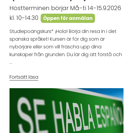
Höstterminen börjar Må-ti 14-15.9.2026
kl. 10-14.30
Öppen för anmälan
Studiepoängskurs* ¡Hola! Börja din resa in i det
spanska språket! Kursen är för dig som är
nybörjare eller som vill fräscha upp dina
kunskaper från grunden. Du lär dig att förstå och
…
”Spanskakurs
Fortsätt läsa
–
för
nybörjare”