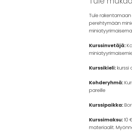
Tule mukaa
Tule rakentamaan 
perehtymään minia
miniatyyrimaisema
Kurssinvetäjä:
Ka
miniatyyrimaisemi
Kurssikieli:
kurssi 
Kohderyhmä:
Kurs
pareille
Kurssipaikka:
Bor
Kurssimaksu:
10 €
materiaalit. Myönn