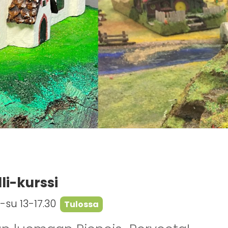
li-kurssi
a-su 13-17.30
Tulossa