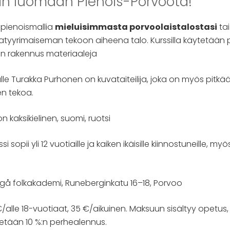
n luomaan Pienois-Porvoota!
pienoismallia
mieluisimmasta porvoolaistalostasi
ta
tyyrimaiseman tekoon aiheena talo. Kurssilla käytetään 
n rakennus materiaaleja
lle Turakka Purhonen on kuvataiteilija, joka on myös pitkä
en tekoa.
on kaksikielinen, suomi, ruotsi
si sopii yli 12 vuotiaille ja kaiken ikäisille kiinnostuneille, 
gå folkakademi, Runeberginkatu 16–18, Porvoo
/alle 18-vuotiaat, 35 €/aikuinen. Maksuun sisältyy opetus, 
etään 10 %:n perhealennus.