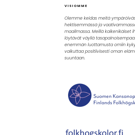
VISIOMME
Olemme keidas meitä ympäröivä
hektisemmässä ja vaativammass
maailmassa. Meillä kaikenikäiset i
löytävät väyliä tasapainoisempa
enemmän luottamusta omiin kyky
vaikuttaa positiivisesti oman elä
suuntaan.