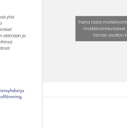
ssä yhä
Paina tästä markkinoint
a
markkinointievästeet 
hmiset
tämän sisällön 
an elämään ja
ihinsä
mänsä