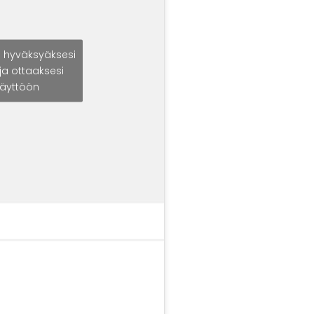
i hyväksyäksesi
ja ottaaksesi
käyttöön