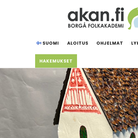
Siirry
sisältöön
AKAN.FI
Borgå folkakademi
SUOMI
ALOITUS
OHJELMAT
LY
HAKEMUKSET