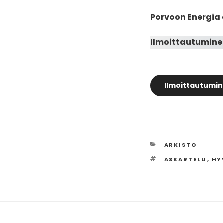
Porvoon Energia 
Ilmoittautuminen
Ilmoittautumi
KATEGORIAT
ARKISTO
AVAINSANAT
ASKARTELU
,
HY