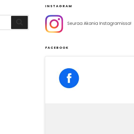
INSTAGRAM
Haku
Seuraa Akania Instagramissa!
FACEBOOK