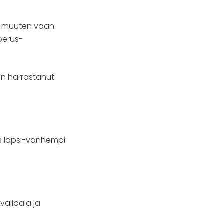
i muuten vaan
perus-
än harrastanut
myös lapsi-vanhempi
välipala ja