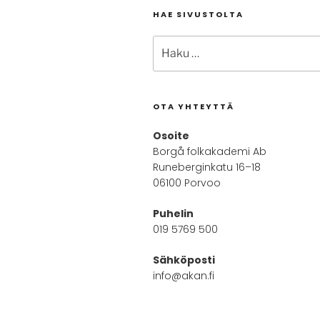
HAE SIVUSTOLTA
Etsi:
OTA YHTEYTTÄ
Osoite
Borgå folkakademi Ab
Runeberginkatu 16–18
06100 Porvoo
Puhelin
019 5769 500
Sähköposti
info@akan.fi