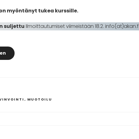
on myöntänyt tukea kurssille.
 suljettu
Ilmoittautumiset viimeistään 18.2. info(at)akan.f
nen
VINVOINTI
,
MUOTOILU