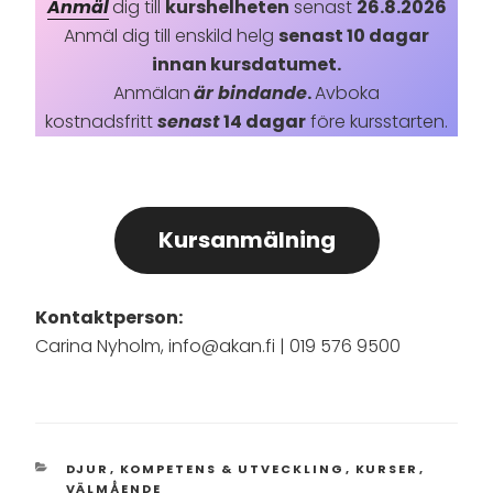
Anmäl
dig till
kurshelheten
senast
26.8.2026
Anmäl dig till enskild helg
senast 10 dagar
innan kursdatumet.
Anmälan
är bindande
.
Avboka
kostnadsfritt
senast
14 dagar
före kursstarten.
Kursanmälning
Kontaktperson:
Carina Nyholm, info@akan.fi | 019 576 9500
KATEGORIER
DJUR
,
KOMPETENS & UTVECKLING
,
KURSER
,
VÄLMÅENDE