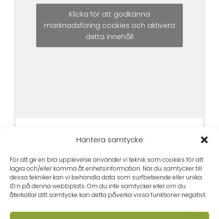
Klicka för att godkänna
marknadsföring cookies och aktivera
detta innehåll
Hantera samtycke
För att ge en bra upplevelse använder vi teknik som cookies för att
lagra och/eller komma åt enhetsinformation. När du samtycker till
dessa tekniker kan vi behandla data som surfbeteende eller unika
ID:n på denna webbplats. Om du inte samtycker eller om du
återkallar ditt samtycke kan detta påverka vissa funktioner negativt.