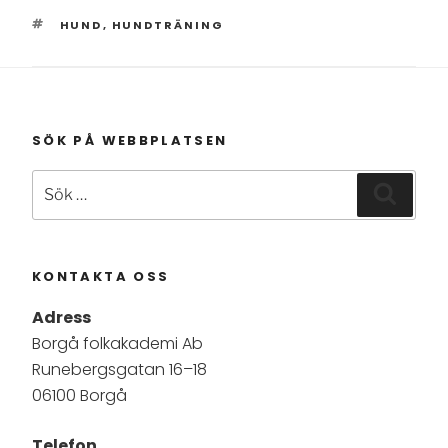
TAGGAR
HUND
,
HUNDTRÄNING
SÖK PÅ WEBBPLATSEN
Sök
Sök
efter:
KONTAKTA OSS
Adress
Borgå folkakademi Ab
Runebergsgatan 16–18
06100 Borgå
Telefon