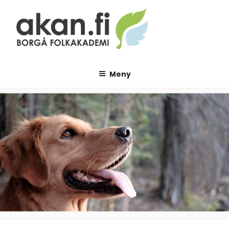
Hoppa
till
innehåll
AKAN.FI
Borgå folkakademi
Meny