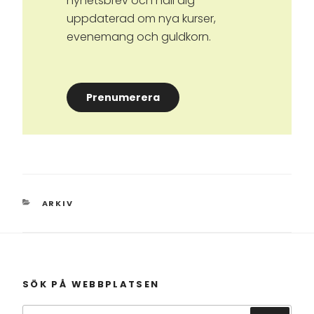
nyhetsbrev och håll dig
uppdaterad om nya kurser,
evenemang och guldkorn.
Prenumerera
KATEGORIER
ARKIV
SÖK PÅ WEBBPLATSEN
Sök