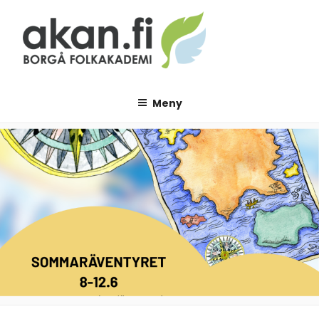
Hoppa
till
innehåll
AKAN.FI
Borgå folkakademi
Meny