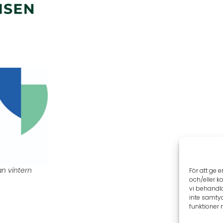
an vintern
För att ge 
och/eller k
vi behandl
inte samtyc
funktioner 