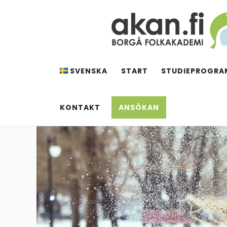
Hoppa
till
innehåll
AKAN.FI
Borgå folkakademi
SVENSKA
START
STUDIEPROGRA
KONTAKT
ANSÖKAN