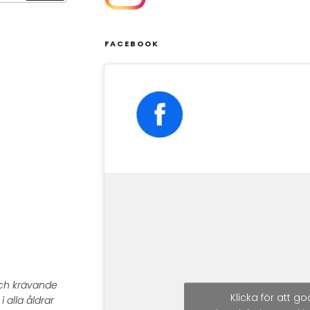
FACEBOOK
 och krävande
Klicka för att 
 alla åldrar