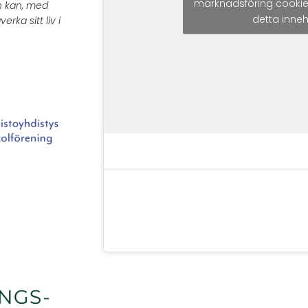
marknadsföring cookie
h kan, med
detta inneh
verka sitt liv i