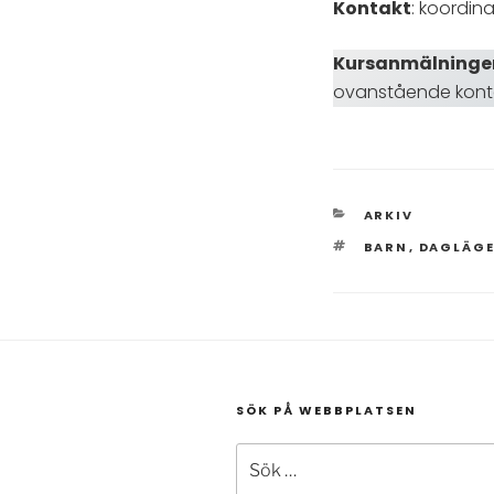
Kontakt
: koordina
Kursanmälningen
ovanstående konta
KATEGORIER
ARKIV
TAGGAR
BARN
,
DAGLÄG
SÖK PÅ WEBBPLATSEN
Sök
efter: