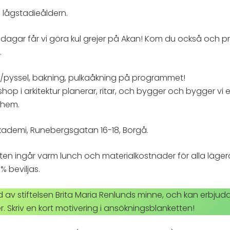
i lågstadieåldern.
sdagar får vi göra kul grejer på Akan! Kom du också och 
.
p/pyssel, bakning, pulkaåkning på programmet!
hop i arkitektur planerar, ritar, och bygger och bygger vi
ihem.
kademi, Runebergsgatan 16-18, Borgå.
ften ingår varm lunch och materialkostnader för alla läger
% beviljas.
öd av stiftelsen Brita Maria Renlunds minne, och kan erbjud
. Skriv en kort motivering i ansökningsblanketten!