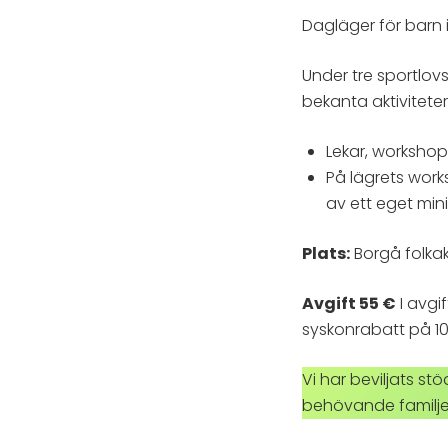
Dagläger för barn 
Under tre sportlov
bekanta aktiviteter
Lekar, worksho
På lägrets works
av ett eget min
Plats:
Borgå folka
Avgift 55 €
I avgi
syskonrabatt på 10
Vi har beviljats st
behövande familjer