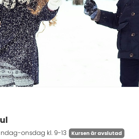
ul
åndag-onsdag kl. 9-13
Kursen är avslutad