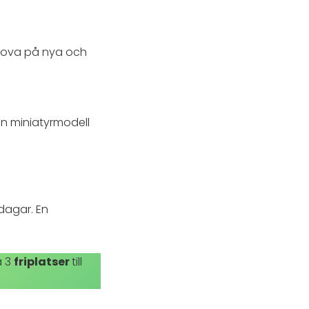
prova på nya och
 en miniatyrmodell
dagar. En
a 3
friplatser
till