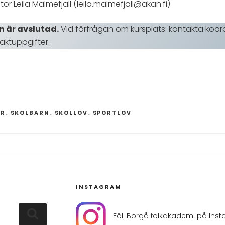
tor Leila Malmefjäll (leila.malmefjall@akan.fi)
 är avslutad.
Vid förfrågan om kursplats: kontakta koord
ktuppgifter.
ER
,
SKOLBARN
,
SKOLLOV
,
SPORTLOV
INSTAGRAM
Sök
Följ Borgå folkakademi på Ins