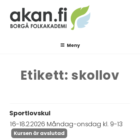
Hoppa
till
innehåll
AKAN.FI
Borgå folkakademi
Meny
Etikett:
skollov
Sportlovskul
16-18.2.2026 Måndag-onsdag kl. 9-13
Kursen är avslutad