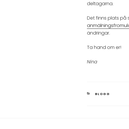
deltagarna.
Det finns plats p
anmälningsfromul
ändringar.
Ta hand om er!
Nina
KATEGORIER
BLOGG