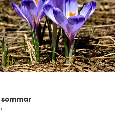
i sommar
a