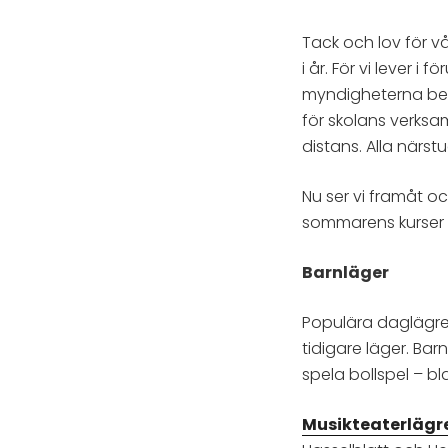
Tack och lov för v
i år. För vi lever i
myndigheterna bes
för skolans verks
distans. Alla närstu
Nu ser vi framåt o
sommarens kurser en
Barnläger
Populära daglägr
tidigare läger. Ba
spela bollspel – b
Musikteaterlägr