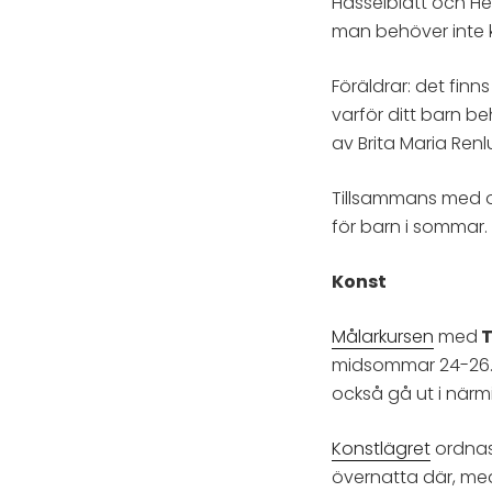
Hasselblatt och He
man behöver inte k
Föräldrar: det fin
varför ditt barn b
av Brita Maria Renl
Tillsammans med o
för barn i sommar
Konst
Målarkursen
med
T
midsommar 24-26.6
också gå ut i närmi
Konstlägret
ordnas 
övernatta där, me