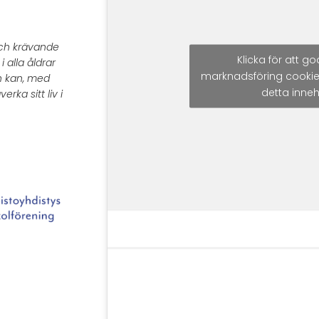
 och krävande
Klicka för att 
 alla åldrar
marknadsföring cookie
h kan, med
detta inneh
verka sitt liv i