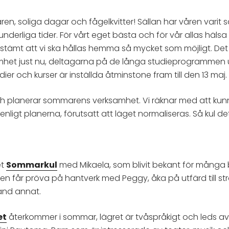
åren, soliga dagar och fågelkvitter! Sällan har våren var
 förunderliga tider. För vårt eget bästa och för vår allas hälsa
tämt att vi ska hållas hemma så mycket som möjligt. Det
amhet just nu, deltagarna på de långa studieprogrammen
dier och kurser är inställda åtminstone fram till den 13 maj.
ch planerar sommarens verksamhet. Vi räknar med att kunn
ligt planerna, förutsatt att läget normaliseras. Så kul det 
et
Sommarkul
med Mikaela, som blivit bekant för många
rnen får pröva på hantverk med Peggy, åka på utfärd till s
land annat.
et
återkommer i sommar, lägret är tvåspråkigt och leds a