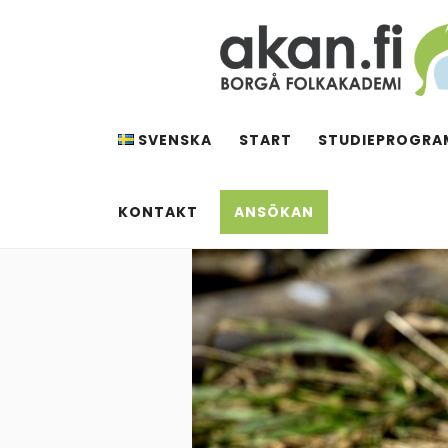
Hoppa
till
innehåll
AKAN.FI
Borgå folkakademi
SVENSKA
START
STUDIEPROGRA
KONTAKT
ANSÖKAN