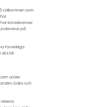
it så välkommen som
 har
 har konsekvenser
 undervisas på
a förverkliga
ska bli!
 barn under
tranden, baka och
v Helena