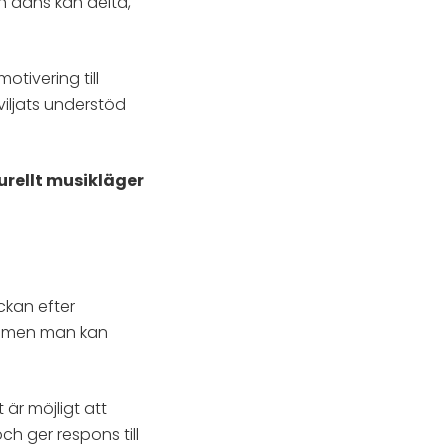
h dans kan delta,
otivering till
viljats understöd
rellt musikläger
ckan efter
n, men man kan
är möjligt att
h ger respons till