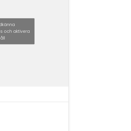
godkänna
s och aktivera
åll