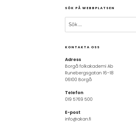
SÖK PÅ WEBBPLATSEN
Sök
efter:
KONTAKTA OSS
Adress
Borgå folkakademi Ab
Runebergsgatan 16–18
06100 Borgå
Telefon
019 5769 500
E-post
info@akan.fi