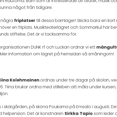
ini Rautoma. Barn som är intresserade av teater, musik oc
unna något från tidigare.
ns några
friplatser
till dessa barnläger! Skicka bara en kort m
ehöver en friplats. Musikteaterlägret och Sommarkul har be
unds stiftelse. Det är vi tacksamma för.
rganisationen DUNK rf och Luckan ordnar vi ett
mångultu
. Mer information om lägret på hemsidan så småningom!
iina Kolehmainen
ordnas under tre dagar på skolan, ve
. Tiina brukar ordna med stilleben att måla under kurse
ljön.
i skärgården, på sköna Poukama på Emsalö i augusti. Det 
d helpension. Det är konstnären
Sirkka
Tapio
som leder oc