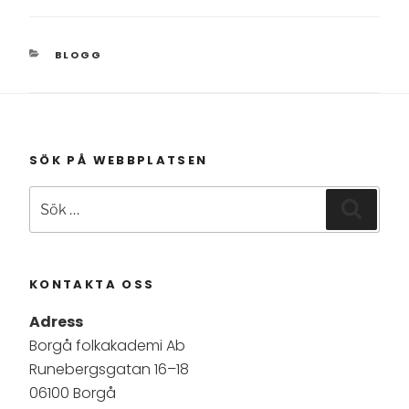
KATEGORIER
BLOGG
SÖK PÅ WEBBPLATSEN
Sök
Sök
efter:
KONTAKTA OSS
Adress
Borgå folkakademi Ab
Runebergsgatan 16–18
06100 Borgå