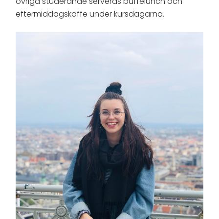
övriga studerande serveras buffélunch och
eftermiddagskaffe under kursdagarna.