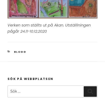
Verken som ställts ut på Akan. Utställlningen
pågår 24.11-10.12.2020
KATEGORIER
BLOGG
SÖK PÅ WEBBPLATSEN
Sök
Sök
efter: