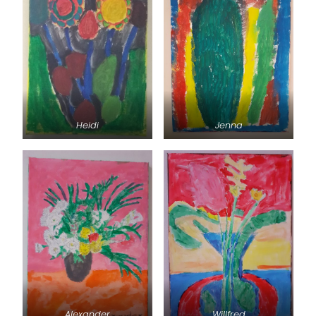
Heidi
Jenna
Alexander
Willfred