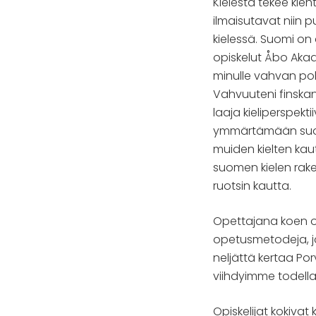
Kielestä tekee ki
ilmaisutavat niin p
kielessä. Suomi on 
opiskelut Åbo Aka
minulle vahvan poh
Vahvuuteni finskan
laaja kieliperspekti
ymmärtämään suom
muiden kielten kau
suomen kielen rak
ruotsin kautta.
Opettajana koen ol
opetusmetodeja, jot
neljättä kertaa Por
viihdyimme todella
Opiskelijat kokivat 