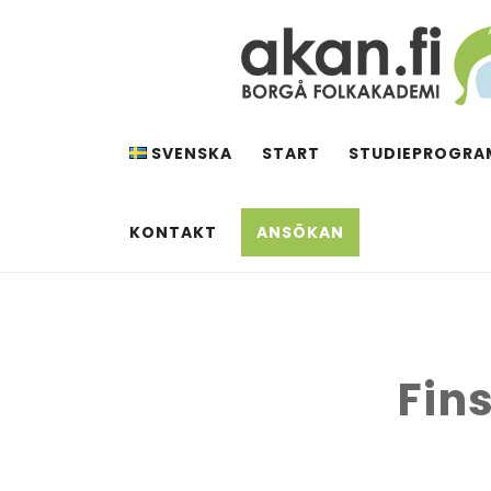
Hoppa
till
innehåll
AKAN.FI
Borgå folkakademi
SVENSKA
START
STUDIEPROGRA
KONTAKT
ANSÖKAN
Fin