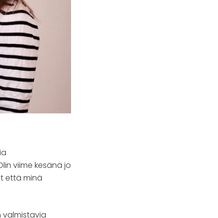
ia
Olin viime kesänä jo
at että minä
in valmistavia