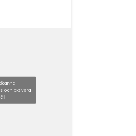
godkänna
s och aktivera
åll