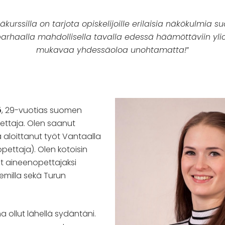
äkurssilla on tarjota opiskelijoille erilaisia näkökulmia 
arhaalla mahdollisella tavalla edessä häämöttäviin yliopp
mukavaa yhdessäoloa unohtamatta!
”
ö
, 29-vuotias suomen
pettaja. Olen saanut
ja aloittanut työt Vantaalla
opettaja). Olen kotoisin
ut aineenopettajaksi
emilla sekä Turun
a ollut lähellä sydäntäni.