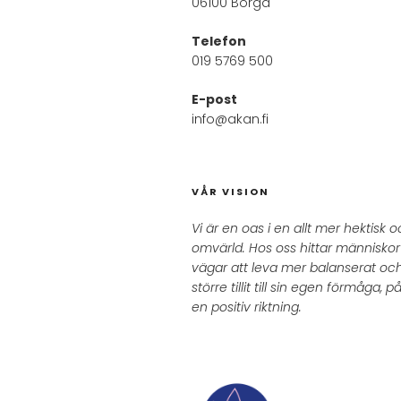
06100 Borgå
Telefon
019 5769 500
E-post
info@akan.fi
VÅR VISION
Vi är en oas i en allt mer hektisk
omvärld. Hos oss hittar människor i
vägar att leva mer balanserat oc
större tillit till sin egen förmåga, på
en positiv riktning.