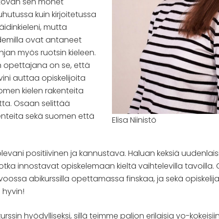
ehtovan sen monet
uhutussa kuin kirjoitetussa
äidinkieleni, mutta
demilla ovat antaneet
jan myös ruotsin kieleen.
 opettajana on se, että
ivini auttaa opiskelijoita
en kielen rakenteita
tta. Osaan selittää
enteita sekä suomen että
Elisa Niinistö
evani positiivinen ja kannustava. Haluan keksiä uudenlais
ka innostavat opiskelemaan kieltä vaihtelevilla tavoilla. 
voossa abikurssilla opettamassa finskaa, ja sekä opiskelij
 hyvin!
kurssin hyödylliseksi, sillä teimme paljon erilaisia yo-kokeisi