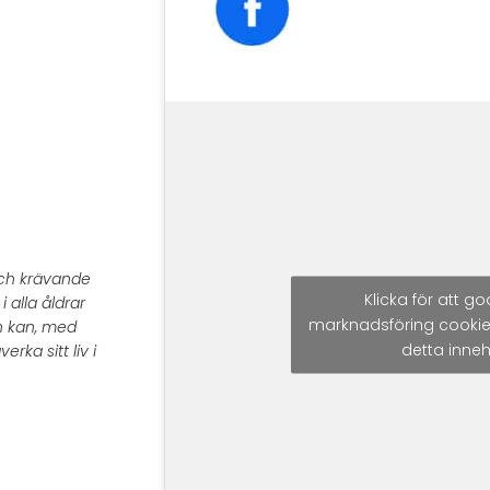
 och krävande
Klicka för att 
 alla åldrar
marknadsföring cookie
h kan, med
detta inneh
verka sitt liv i