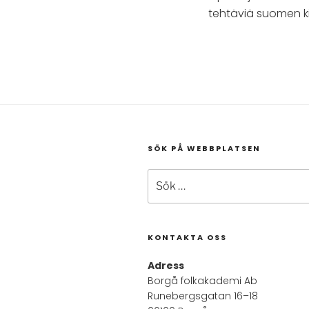
tehtäviä suomen k
SÖK PÅ WEBBPLATSEN
Sök
efter:
KONTAKTA OSS
Adress
Borgå folkakademi Ab
Runebergsgatan 16–18