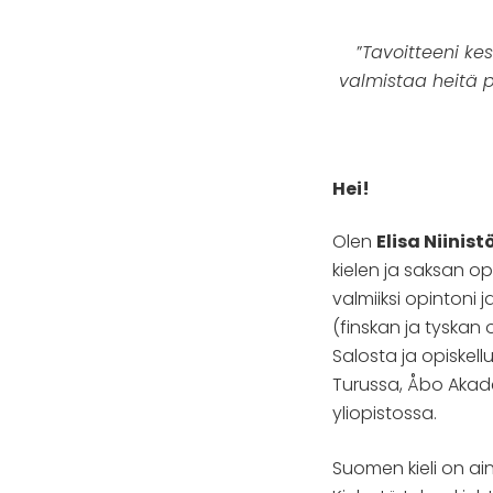
”
Tavoitteeni kes
valmistaa heitä p
Hei!
Olen
Elisa Niinist
kielen ja saksan o
valmiiksi opintoni 
(finskan ja tyskan 
Salosta ja opiskell
Turussa, Åbo Akad
yliopistossa.
Suomen kieli on ain