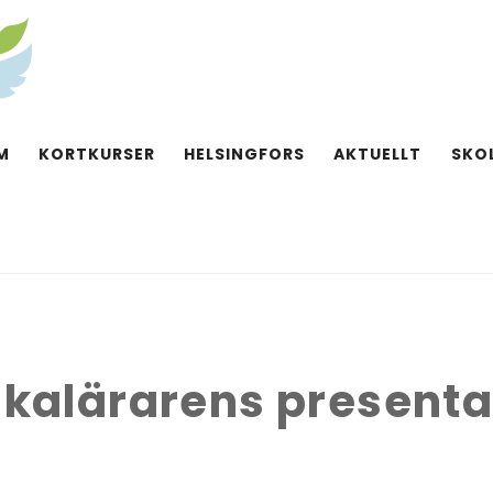
M
KORTKURSER
HELSINGFORS
AKTUELLT
SKO
skalärarens presenta