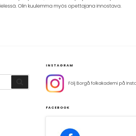
ielessä. Olin kuulemma myös opettajana innostava.
INSTAGRAM
Sök
Följ Borgå folkakademi på Ins
FACEBOOK