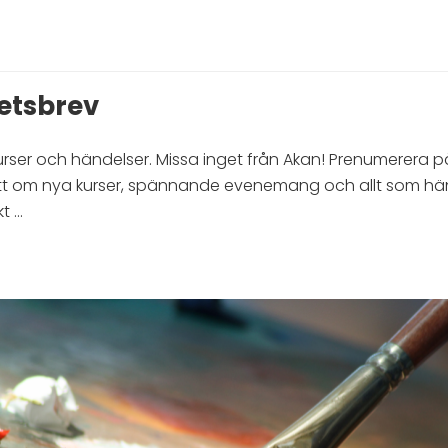
etsbrev
kurser och händelser. Missa inget från Akan! Prenumerera 
tt om nya kurser, spännande evenemang och allt som hä
t …
s
sbrev”