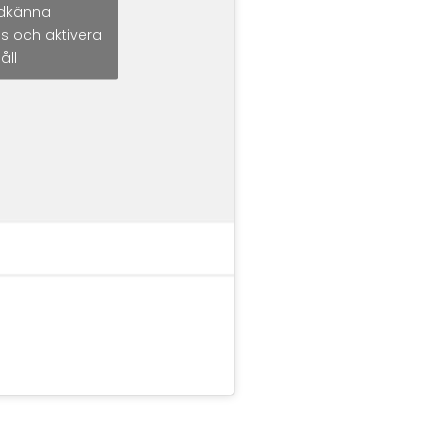
godkänna
s och aktivera
åll