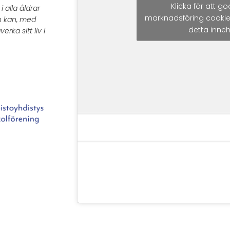
Klicka för att 
 alla åldrar
marknadsföring cookie
h kan, med
detta inneh
verka sitt liv i