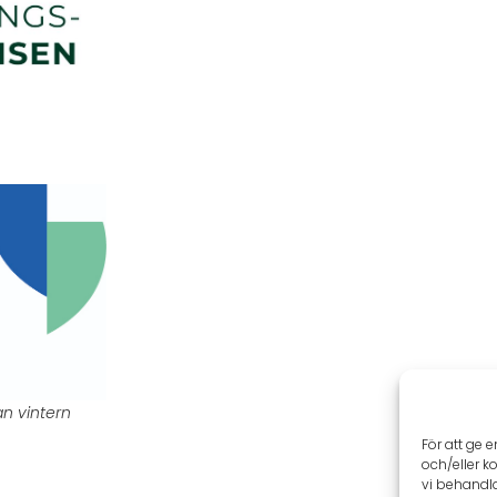
an vintern
För att ge 
och/eller k
vi behandl