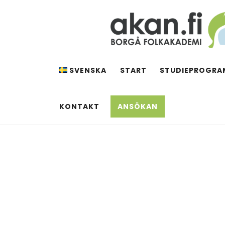
Hoppa
till
innehåll
AKAN.FI
Borgå folkakademi
SVENSKA
START
STUDIEPROGRA
KONTAKT
ANSÖKAN