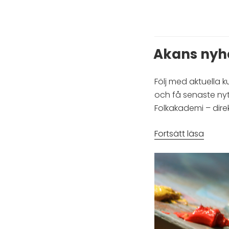
Akans nyh
Följ med aktuella 
och få senaste ny
Folkakademi – direk
”Akan
Fortsätt läsa
nyhet