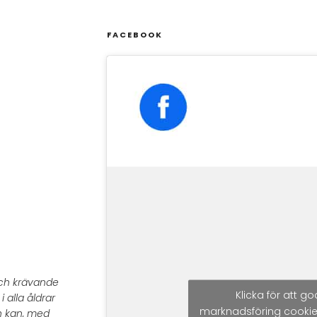
FACEBOOK
 och krävande
Klicka för att 
 alla åldrar
marknadsföring cookie
h kan, med