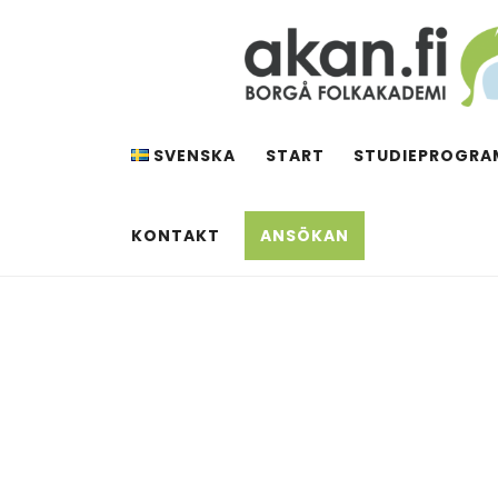
Hoppa
till
innehåll
AKAN.FI
Borgå folkakademi
SVENSKA
START
STUDIEPROGRA
KONTAKT
ANSÖKAN