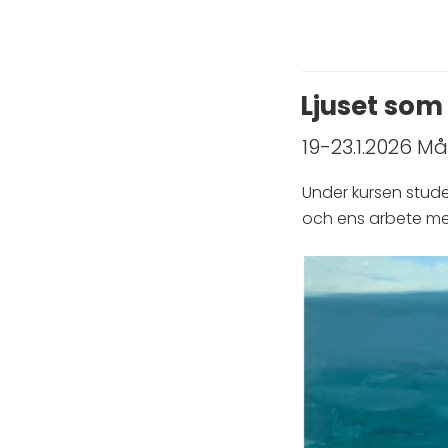
Ljuset so
19-23.1.2026 Må-
Under kursen studer
och ens arbete m