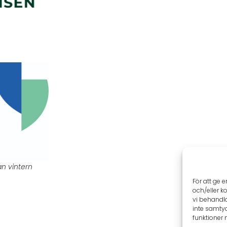
an vintern
För att ge 
och/eller k
vi behandl
inte samtyc
funktioner 