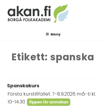
Hoppa
till
innehåll
AKAN.FI
Borgå folkakademi
Meny
Etikett:
spanska
Spanskakurs
Första kurstillfället: 7-8.9.2026 må-ti kl.
10-14.30
Öppen för anmälan