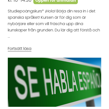
Öppen för anmälan
Studiepoängskurs* ¡Hola! Börja din resa in i det
spanska språket! Kursen är för dig som är
nybörjare eller som vill fräscha upp dina
kunskaper från grunden. Du lär dig att förstå och
…
”Spanskakurs
Fortsätt läsa
–
för
nybörjare”