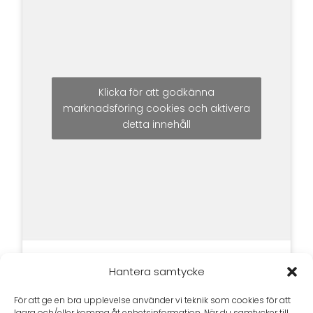
Klicka för att godkänna
marknadsföring cookies och aktivera
detta innehåll
Hantera samtycke
För att ge en bra upplevelse använder vi teknik som cookies för att
lagra och/eller komma åt enhetsinformation. När du samtycker till