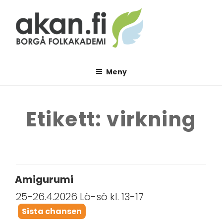
Hoppa
till
innehåll
AKAN.FI
Borgå folkakademi
Meny
Etikett:
virkning
Amigurumi
25-26.4.2026 Lö-sö kl. 13-17
Sista chansen